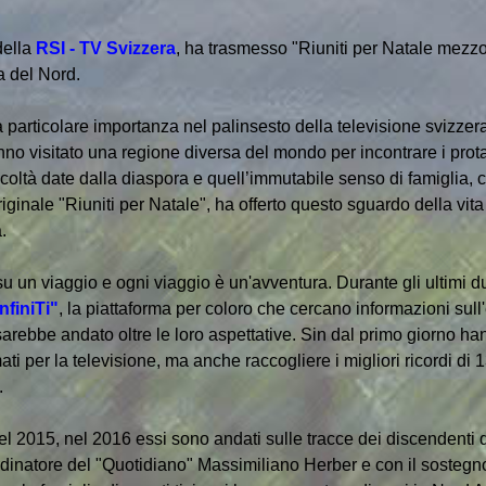
ella
RSI - TV Svizzera
, ha trasmesso "Riuniti per Natale mezzo
a del Nord.
articolare importanza nel palinsesto della televisione svizzera d
nno visitato una regione diversa del mondo per incontrare i protag
fficoltà date dalla diaspora e quell’immutabile senso di famiglia,
riginale "Riuniti per Natale", ha offerto questo sguardo della vita 
.
u un viaggio e ogni viaggio è un'avventura. Durante gli ultimi d
nfiniTi"
, la piattaforma per coloro che cercano informazioni sul
 sarebbe andato oltre le loro aspettative. Sin dal primo giorno ha
i per la televisione, ma anche raccogliere i migliori ricordi di 
.
nel 2015, nel 2016 essi sono andati sulle tracce dei discendenti
ordinatore del "Quotidiano" Massimiliano Herber e con il sostegn