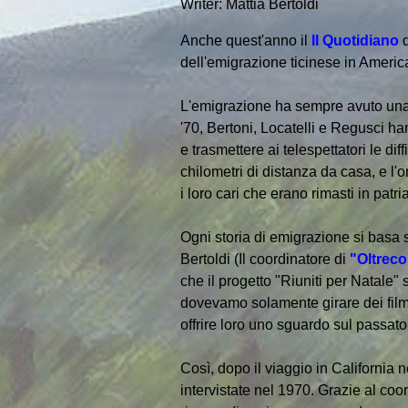
Writer: Mattia Bertoldi
Anche quest'anno il
Il Quotidiano
d
dell'emigrazione ticinese in Americ
L'emigrazione ha sempre avuto una p
'70, Bertoni, Locatelli e Regusci ha
e trasmettere ai telespettatori le di
chilometri di distanza da casa, e l'o
i loro cari che erano rimasti in patria
Ogni storia di emigrazione si basa s
Bertoldi (Il coordinatore di
"Oltreco
che il progetto "Riuniti per Natale"
dovevamo solamente girare dei filmat
offrire loro uno sguardo sul passato
Così, dopo il viaggio in California 
intervistate nel 1970. Grazie al co