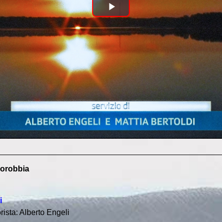
Play
Video
 Morobbia
i
ista: Alberto Engeli