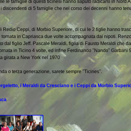
e le famiglie di questi ticinesi hanno saputo radicarsi in Nord
 i discendenti di 5 famiglie che nel corso dei decenni hanno tenu
i Redio Ceppi, di Morbio Superiore, di cui le 2 figlie hanno trasc
 è tornata in Capriasca due volte accompagnata dai nipoti. Renzo
dal figlio Jeff. Pascale Meraldi, figlia di Fausto Meraldi che d
ornata in Ticino 4 volte, ed infine Ferdinando "Nando" Garbani 9
ista girata a New York nel 1970
nda o terza generazione, sarete sempre "Ticines".
rgeletto, i Meraldi da Cresciano e i Ceppi da Morbio Superi
sca