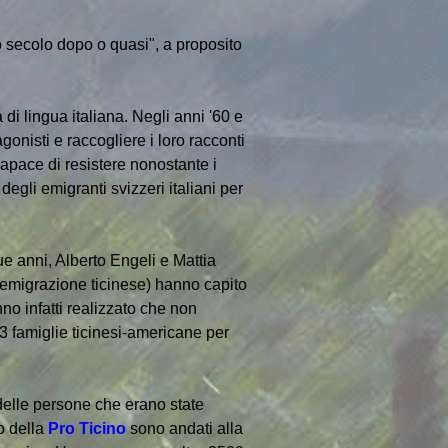
 secolo dopo o quasi", a proposito
i lingua italiana. Negli anni '60 e
onisti e raccogliere i loro racconti
 capace di resistere nonostante i
degli emigranti svizzeri italiani per
ue anni, Alberto Engeli e Mattia
l'emigrazione ticinese) hanno capito
nno infatti realizzato che non
13 famiglie ticinesi-americane per
 delle persone che erano state
o della
Pro Ticino
sono andati alla